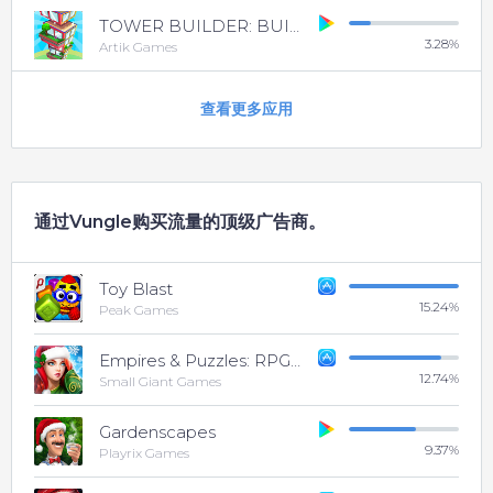
TOWER BUILDER: BUILD IT
3.28
%
Artik Games
查看更多应用
通过Vungle购买流量的顶级广告商。
Toy Blast
15.24
%
Peak Games
Empires & Puzzles: RPG Quest
12.74
%
Small Giant Games
Gardenscapes
9.37
%
Playrix Games