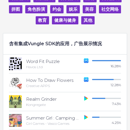
拼图
角色扮演
约会
娱乐
美容
社交网络
教育
健康与健身
其他
含有集成Vungle SDK的应用，广告展示情况
Word Fit Puzzle
16.28
%
Havos Ltd
How To Draw Flowers
12.28
%
Creative APPS
Realm Grinder
7.43
%
Kongregate
Summer Girl : Camping Life
4.25
%
Girl Games - Vasco Games