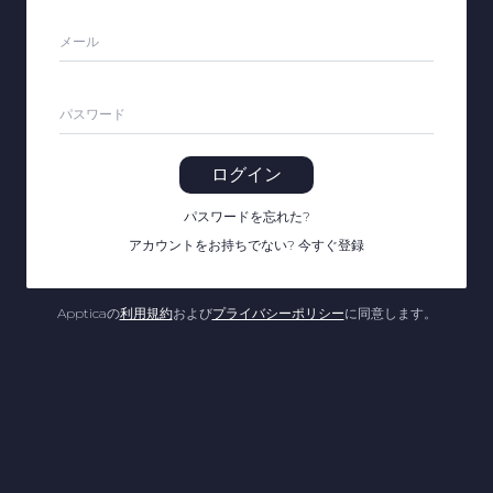
メール
パスワード
ログイン
パスワードを忘れた
?
アカウントをお持ちでない
?
今すぐ登録
Appticaの
利用規約
および
プライバシーポリシー
に同意します。