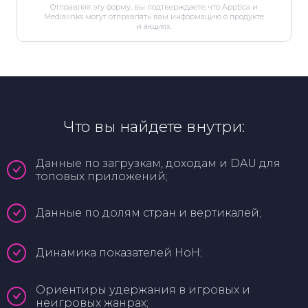
Отправляя эту форму, вы подтверждаете, что Apptica и
Medialinks могут отправлять вам информацию о продукте
и акциях.
Что вы найдете внутри:
Данные по загрузкам, доходам и DAU для
топовых приложений;
Данные по долям стран и вертикалей;
Динамика показателей HoH;
Ориентиры удержания в игровых и
неигровых жанрах;